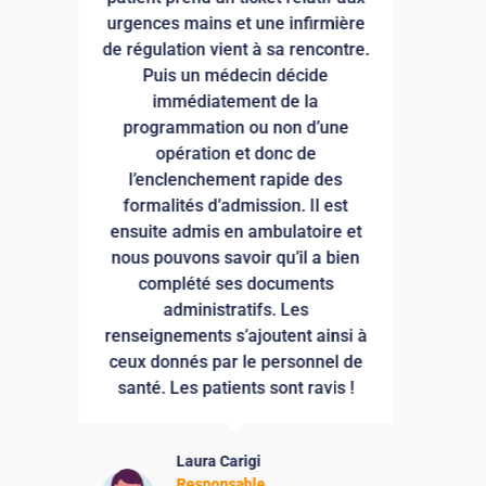
e
rendez-vous ainsi que la
.
consultation de tout type de
documents officiels.
La Mairie
De la Ville d'Antony
p
à
e