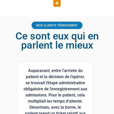
NOS CLIENTS TÉMOIGNENT
Ce sont eux qui en
parlent le mieux
Après s’être fixé les objectifs de
réduire les déchets papiers et
e
améliorer les services rendus au
ux
public, nous avons décidé
a
d’installer DEMATii au sein de
notre établissement. Ce passage
au numérique facilite
x
considérablement la prise de