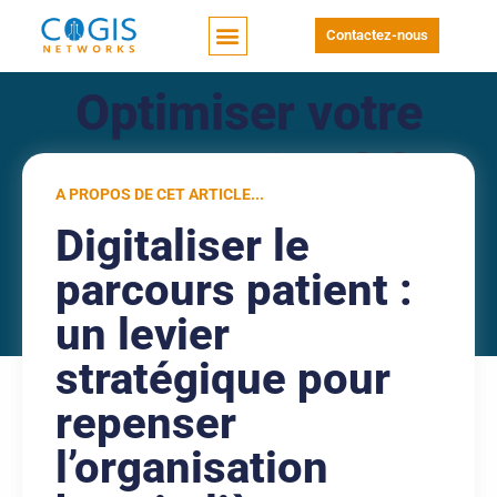
Contactez-nous
Optimiser votre
temps grâce à la
A PROPOS DE CET ARTICLE...
digitalisation du
Digitaliser le
parcours patient
parcours patient :
un levier
stratégique pour
repenser
l’organisation