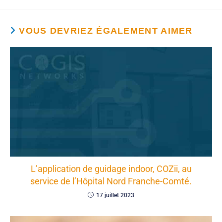
VOUS DEVRIEZ ÉGALEMENT AIMER
L’application de guidage indoor, COZii, au
service de l’Hôpital Nord Franche-Comté.
17 juillet 2023