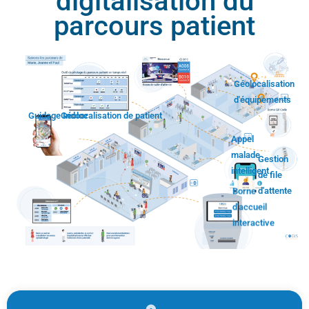
digitalisation du
parcours patient
Géolocalisation
d'équipements
Guidage Indoor
Géolocalisation de patient
Appel
malade
Gestion
intelligent
de file
Borne
d'attente
d'accueil
interactive