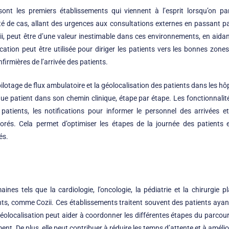
ont les premiers établissements qui viennent à l’esprit lorsqu’on par
té de cas, allant des urgences aux consultations externes en passant par
i, peut être d’une valeur inestimable dans ces environnements, en aidant
ication peut être utilisée pour diriger les patients vers les bonnes zone
nfirmières de l’arrivée des patients.
pilotage de flux ambulatoire et la géolocalisation des patients dans les h
e patient dans son chemin clinique, étape par étape. Les fonctionnalités
patients, les notifications pour informer le personnel des arrivées et
és. Cela permet d’optimiser les étapes de la journée des patients 
és.
ines tels que la cardiologie, l’oncologie, la pédiatrie et la chirurgie 
ents, comme Cozii. Ces établissements traitent souvent des patients aya
olocalisation peut aider à coordonner les différentes étapes du parcour
. De plus, elle peut contribuer à réduire les temps d’attente et à amélior