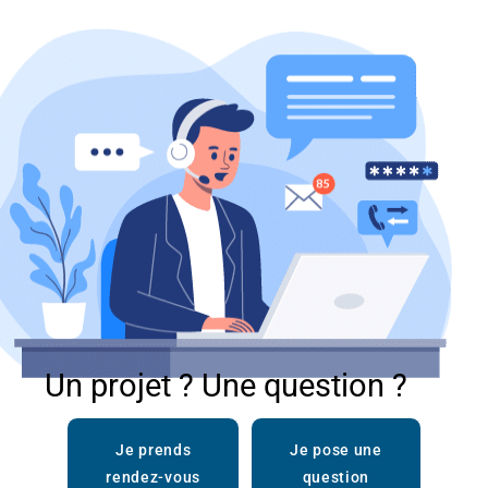
Un projet ? Une question ?
Je prends
Je pose une
rendez-vous
question