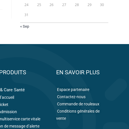
24
25
26
27
28
29
30
31
« Sep
PRODUITS
EN SAVOIR PLUS
& Care Santé
Espace partenaire
Contactez-nous
’accueil
Commande de rouleaux
icket
Conditions générales de
admission
vente
ultiservice carte vitale
on de message d’alerte