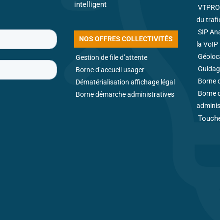
intelligent
VTPRO 
du traf
SIP An
NOS OFFRES COLLECTIVITÉS
la VoIP
Géoloca
Gestion de file d’attente
Guidag
Borne d’accueil usager
Borne d
Dématérialisation affichage légal
Borne 
Borne démarche administratives
adminis
Touche