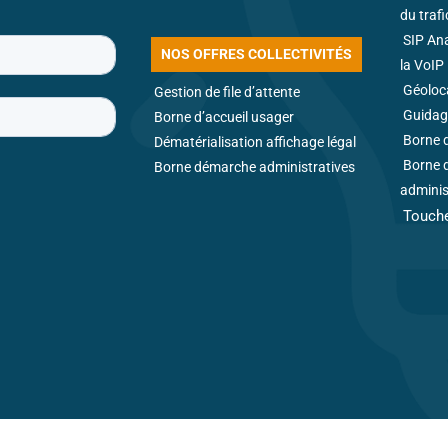
du traf
SIP An
NOS OFFRES COLLECTIVITÉS
la VoIP
Géoloca
Gestion de file d’attente
Guidag
Borne d’accueil usager
Borne d
Dématérialisation affichage légal
Borne 
Borne démarche administratives
adminis
Touche