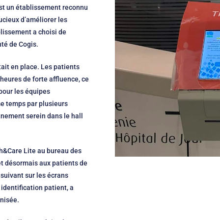
 est un établissement reconnu
oucieux d’améliorer les
ablissement a choisi de
té de Cogis.
tait en place. Les patients
eures de forte affluence, ce
 pour les équipes
me temps par plusieurs
onnement serein dans le hall
ch&Care Lite au bureau des
et désormais aux patients de
 suivant sur les écrans
identification patient, a
anisée.