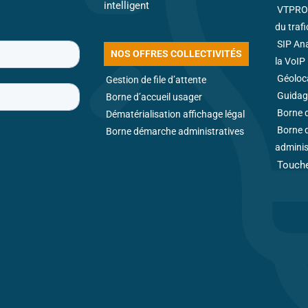
intelligent
VTPRO 
du traf
SIP An
NOS OFFRES COLLECTIVITÉS
la VoIP
Géoloca
Gestion de file d’attente
Guidag
Borne d’accueil usager
Borne d
Dématérialisation affichage légal
Borne 
Borne démarche administratives
adminis
Touche