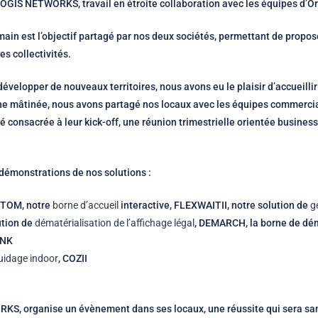
COGIS NETWORKS, travail en étroite collaboration avec les équipes d’O
emain est l’objectif partagé par nos deux sociétés, permettant de propo
s collectivités.
 développer de nouveaux territoires, nous avons eu le plaisir d’accueilli
ne mâtinée, nous avons partagé nos locaux avec les équipes commerci
é consacrée à leur kick-off, une réunion trimestrielle orientée busines
 démonstrations de nos solutions :
AMTOM, notre
borne d’accueil
interactive, FLEXWAITII, notre solution de
g
ution de
dématérialisation de l’affichage légal
, DEMARCH, la borne de dé
INK
uidage indoor
, COZII
RKS, organise un évènement dans ses locaux, une réussite qui sera sa