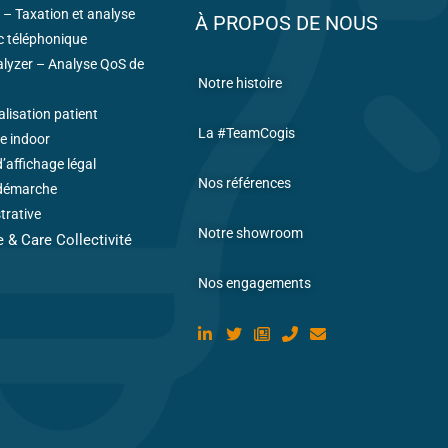
– Taxation et analyse
À PROPOS DE NOUS
ic téléphonique
alyzer – Analyse QoS de
Notre histoire
lisation patient
La #TeamCogis
e indoor
’affichage légal
Nos références
démarche
trative
Notre showroom
 & Care Collectivité
Nos engagements