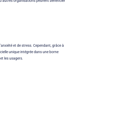
 d’autres organisations peuvent bénéficier
d’anxiété et de stress. Cependant, grâce à
icielle unique intégrée dans une borne
 et les usagers.